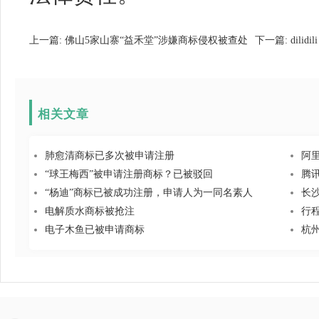
上一篇:
佛山5家山寨“益禾堂”涉嫌商标侵权被查处
下一篇:
dil
相关文章
肺愈清商标已多次被申请注册
阿
“球王梅西”被申请注册商标？已被驳回
腾
“杨迪”商标已被成功注册，申请人为一同名素人
长
电解质水商标被抢注
行
电子木鱼已被申请商标
杭