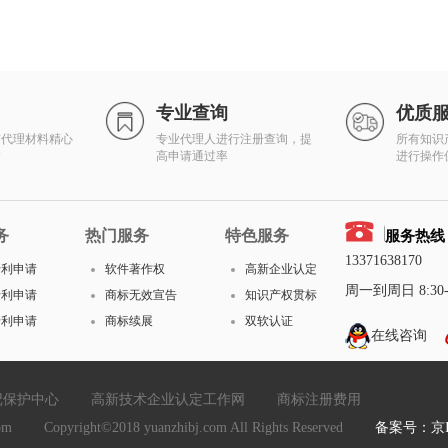
专业查询
优质
有代理材料精心
专业代理人进行注册查询，提
所有知识
达
高申请通过率
进行操作
务
热门服务
特色服务
服务热线
13371638170
专利申请
软件著作权
高新企业认定
周一到周日 8:30-1
专利申请
商标无效宣告
知识产权贯标
专利申请
商标续展
双软认证
在线咨询
记保护中心
高新技术企业认定工作网
商标注册费用
yright©2018 yuanzhibj.com All Rights Reserved
备案号：京IC