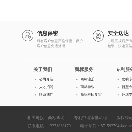
信息保密
安全送达
所有客户信息严格保密，保护
办理完成后所
客户信息免遭外泄
包装，快递直
关于我们
商标服务
专利服
公司介绍
商标注册
发明
人才招聘
商标异议
新型
联系我们
商标驳回复审
外观
相关链接：
商标查询
专利申请审批流程
版权登
联系电话：13371638170 电子邮件：871592794@qq.com Cop