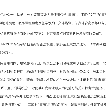
号、网站、公司装潢等处大量使用包含“滴滴” 、“DiDi”
文字
的“滴
动场地预定、教练课程预定及教学预约、文体培训、举办体育赛事等服务
融信息咨询服务有限公司”变更为“北京滴滴打球管家科技发展有限公司”。
29622号“滴滴”驰名商标合法权益，故诉至北京知产法院，请求判令
00万元。
的宣传使用时间、地域影响范围、相关公众的知晓程度和认驰记录等证据，
为发生时已达到驰名程度，构成已注册驰名商标。被告在网站、公众号、员工名
“滴滴”驰名商标的复制、摹仿、翻译，极易使相关公众误认上述服务系“滴滴”
系，属于“误导公众，致使驰名商标注册人的利益可能受到损害”的情形
案“滴滴”商标知名度的情况下，将企业名称由“北京颢宸易融信息咨询服
，并进行商业使用，其攀附“滴滴”品牌知名度的主观恶意明显，违背了诚