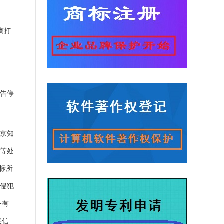
滴打
。
被告停
北京知
片等处
商标所
，侵犯
务有
实信