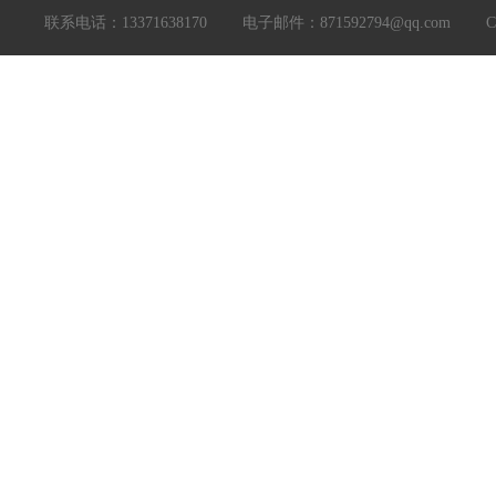
联系电话：13371638170 电子邮件：871592794@qq.com Copyright