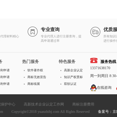
专业查询
优质
有代理材料精心
专业代理人进行注册查询，提
所有知识
达
高申请通过率
进行操作
务
热门服务
特色服务
服务热线
13371638170
专利申请
软件著作权
高新企业认定
周一到周日 8:30-1
专利申请
商标无效宣告
知识产权贯标
专利申请
商标续展
双软认证
在线咨询
记保护中心
高新技术企业认定工作网
商标注册费用
yright©2018 yuanzhibj.com All Rights Reserved
备案号：京IC