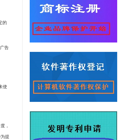
定的
广告
未使
。
誉度，
华为提