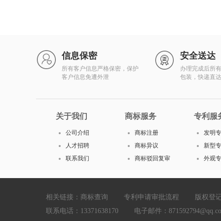
信息保密
安全送达
所有客户信息严格保密，保护
办理完成后所
客户信息免遭外泄
包装，快递直
关于我们
商标服务
专利服
公司介绍
商标注册
发明
人才招聘
商标异议
新型
联系我们
商标驳回复审
外观
相关链接：
商标查询
专利申请审批流程
版权登
联系电话：13371638170 电子邮件：871592794@qq.com Cop