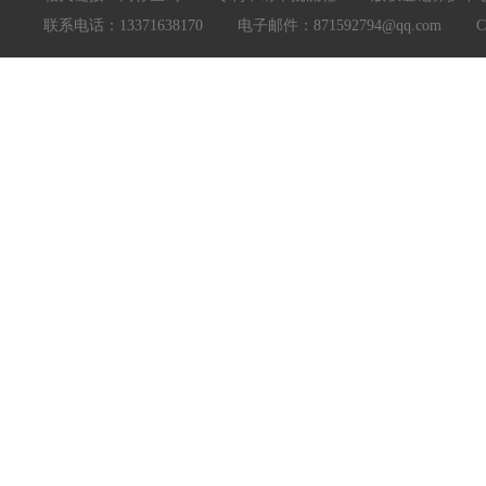
联系电话：13371638170 电子邮件：871592794@qq.com Copyright