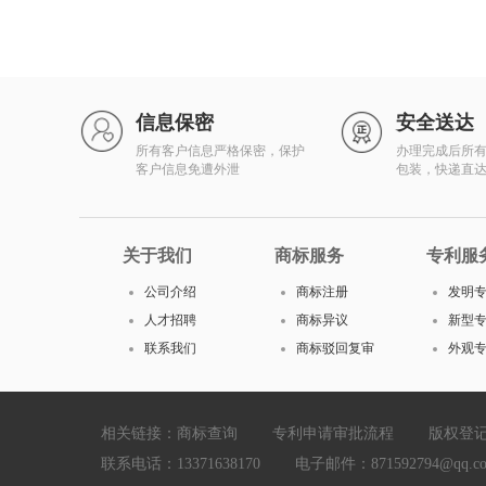
信息保密
安全送达
所有客户信息严格保密，保护
办理完成后所
客户信息免遭外泄
包装，快递直
关于我们
商标服务
专利服
公司介绍
商标注册
发明
人才招聘
商标异议
新型
联系我们
商标驳回复审
外观
相关链接：
商标查询
专利申请审批流程
版权登
联系电话：13371638170 电子邮件：871592794@qq.com Cop