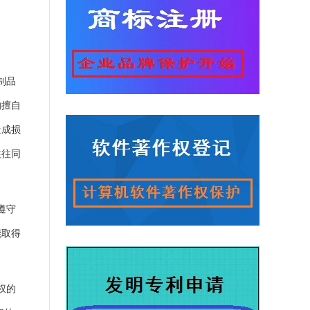
制品
的擅自
造成损
往往同
遵守
能取得
权的