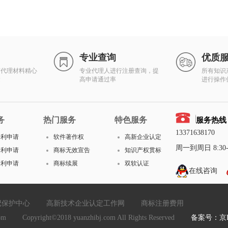
专业查询
优质
有代理材料精心
专业代理人进行注册查询，提
所有知识
达
高申请通过率
进行操作
务
热门服务
特色服务
服务热线
13371638170
专利申请
软件著作权
高新企业认定
周一到周日 8:30-1
专利申请
商标无效宣告
知识产权贯标
专利申请
商标续展
双软认证
在线咨询
记保护中心
高新技术企业认定工作网
商标注册费用
yright©2018 yuanzhibj.com All Rights Reserved
备案号：京IC