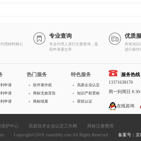
专业查询
优质
有代理材料精心
专业代理人进行注册查询，提
所有知识
达
高申请通过率
进行操作
务
热门服务
特色服务
服务热线
13371638170
专利申请
软件著作权
高新企业认定
周一到周日 8:30-1
专利申请
商标无效宣告
知识产权贯标
专利申请
商标续展
双软认证
在线咨询
记保护中心
高新技术企业认定工作网
商标注册费用
yright©2018 yuanzhibj.com All Rights Reserved
备案号：京IC