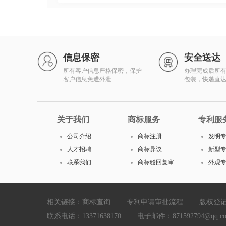
信息保密
安全送达
所有客户信息严格保密，保护
办理完成后所
客户信息免遭外泄
包装，快递直
关于我们
商标服务
专利服
公司介绍
商标注册
发明
人才招聘
商标异议
新型
联系我们
商标驳回复审
外观
相关链接：
商标查询
专利申请审批流程
版权登
联系电话：13371638170 电子邮件：871592794@qq.com Cop