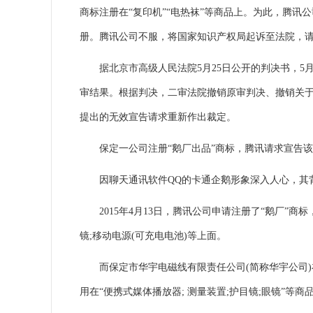
商标注册在“复印机”“电热袜”等商品上。为此，腾讯
册。腾讯公司不服，将国家知识产权局起诉至法院，
据北京市高级人民法院5月25日公开的判决书，5月
审结果。根据判决，二审法院撤销原审判决、撤销关于
提出的无效宣告请求重新作出裁定。
保定一公司注册“鹅厂出品”商标，腾讯请求宣告该
因聊天通讯软件QQ的卡通企鹅形象深入人心，其背
2015年4月13日，腾讯公司申请注册了“鹅厂”商标
镜;移动电源(可充电电池)等上面。
而保定市华宇电磁线有限责任公司(简称华宇公司)在2
用在“便携式媒体播放器; 测量装置;护目镜;
眼镜
”等商品