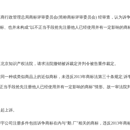
行政管理总局商标评审委员会(简称商标评审委员会) 经审查，认为诉
商标、也并未构成“以不正当手段抢先注册他人已经使用并有一定影响的商标
北京知识产权法院，请求法院撤销被诉裁定并判令被告重作裁定。
种或类似商品上的近似商标，未违反2013年商标法第三十条规定;诉
不 正当手段抢先注册他人已经使用并有一定影响的商标”情形。故一审法院
起上诉。
司注册多件包括诉争商标在内与“鹅 厂”相关的商标，违反2013年商