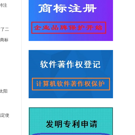
持注
有了二
案商标
;太阳
指定使