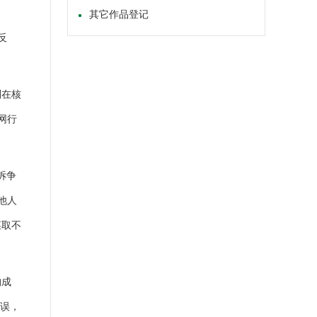
其它作品登记
反
别在核
网行
诉争
他人
谋取不
构成
有误，