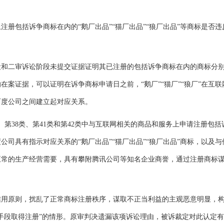
包括诉争商标在内的“鹅厂出品”“猫厂出品”“狼厂出品”等商标是否违
二审诉讼阶段未提交证据证明其已注册的包括诉争商标在内的商标分
案证据，可以证明在诉争商标申请日之前，“鹅厂”“猫厂”“狼厂”在互联
百度公司之间建立起对应关系。
第38类、第41类和第42类中与互联网相关的商品和服务上申请注册包括
司具有指示对应关系的“鹅厂出品”“猫厂出品”“狼厂出品”商标，以及与
正常的生产经营需要，具有攀附腾讯公司等知名企业商誉，通过注册商标
原则，扰乱了正常商标注册秩序，谋取不正当利益的主观恶意明显，
当手段取得注册”的情形。原审判决遗漏该项诉讼理由，被诉裁定对此认定