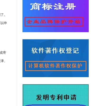
利了。
可以申
或寄
天津、