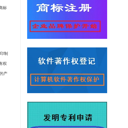
商标
未印制
有权
的产