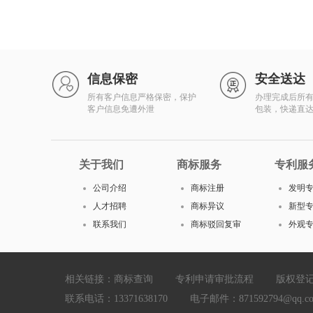
信息保密
安全送达
所有客户信息严格保密，保护
办理完成后所
客户信息免遭外泄
包装，快递直
关于我们
商标服务
专利服
公司介绍
商标注册
发明
人才招聘
商标异议
新型
联系我们
商标驳回复审
外观
相关链接：
商标查询
专利申请审批流程
版权登
联系电话：13371638170 电子邮件：871592794@qq.com Cop