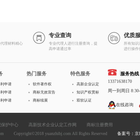
专业查询
优质
有代理材料精心
专业代理人进行注册查询，提
所有知识
达
高申请通过率
进行操作
务
热门服务
特色服务
服务热线
13371638170
专利申请
软件著作权
高新企业认定
周一到周日 8:30-1
专利申请
商标无效宣告
知识产权贯标
专利申请
商标续展
双软认证
在线咨询
记保护中心
高新技术企业认定工作网
商标注册费用
yright©2018 yuanzhibj.com All Rights Reserved
备案号：京IC