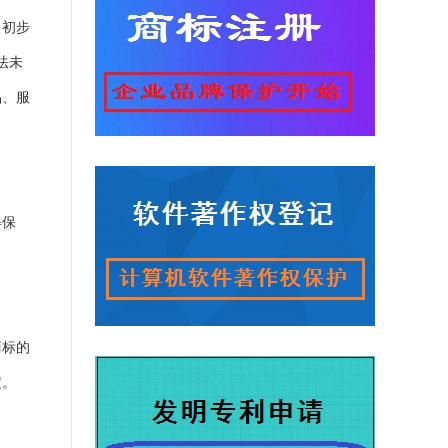
，初步
法未
品、服
得保
商标的
定。