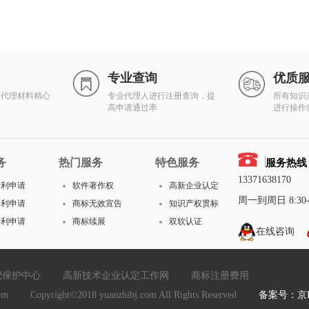
专业查询
优质
有代理材料精心
专业代理人进行注册查询，提
所有知识
达
高申请通过率
进行操作
务
热门服务
特色服务
服务热线
13371638170
专利申请
软件著作权
高新企业认定
周一到周日 8:30-1
专利申请
商标无效宣告
知识产权贯标
专利申请
商标续展
双软认证
在线咨询
记保护中心
高新技术企业认定工作网
商标注册费用
yright©2018 yuanzhibj.com All Rights Reserved
备案号：京IC