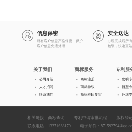
信息保密
安全送达
所有客户信息严格保密，保护
办理完成后所
客户信息免遭外泄
包装，快递直
关于我们
商标服务
专利服
公司介绍
商标注册
发明
人才招聘
商标异议
新型
联系我们
商标驳回复审
外观
相关链接：
商标查询
专利申请审批流程
版权登
联系电话：13371638170 电子邮件：871592794@qq.com Cop