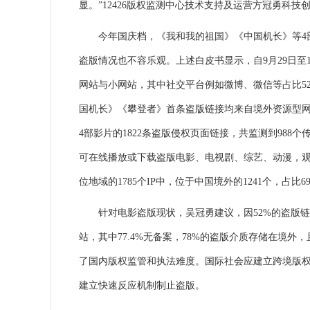
显。”12426版权监测中心技术支持及运营方冠勇科技
今年国庆档，《我和我的祖国》《中国机长》等4部
盗版情况也不容乐观。上述白皮书显示，自9月29日至1
网站与小网站，其中社交平台例如微博、微信等占比52.4
国机长》《攀登者》首条盗版链接均来自境外资源型网
4部影片的1822条盗版侵权页面链接，共监测到988
可在线播放或下载盗版电影、电视剧、综艺、动漫，观看
位地域的1785个IP中，位于中国境外的1241个，占比
针对电影盗版现状，吴冠勇建议，因52%的盗版链
站，其中77.4%无备案，78%的盗版介质存储在境
了国内版权监管和执法难度。国际社会应建立跨境版
建立快速反应机制制止盗版。