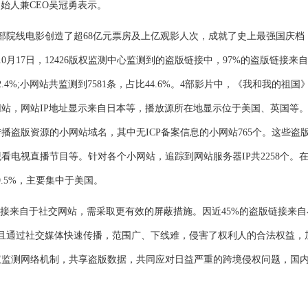
创始人兼CEO吴冠勇表示。
院线电影创造了超68亿元票房及上亿观影人次，成就了史上最强国庆档
0月17日，12426版权监测中心监测到的盗版链接中，97%的盗版链接来
%;小网站共监测到7581条，占比44.6%。4部影片中，《我和我的祖国
站，网站IP地址显示来自日本等，播放源所在地显示位于美国、英国等
个传播盗版资源的小网站域名，其中无ICP备案信息的小网站765个。这些盗
电视直播节目等。针对各个小网站，追踪到网站服务器IP共2258个。
69.5%，主要集中于美国。
接来自于社交网站，需采取更有效的屏蔽措施。因近45%的盗版链接来自
外，且通过社交媒体快速传播，范围广、下线难，侵害了权利人的合法权益，
权监测网络机制，共享盗版数据，共同应对日益严重的跨境侵权问题，国