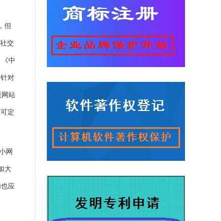
，但
自社交
》《中
。针对
版网站
在可定
小网
加大
内也应