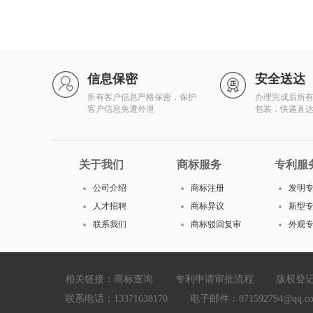
信息保密
安全送达
所有客户信息严格保密，保护
办理完成后所
客户信息免遭外泄
包装，快递直
关于我们
商标服务
专利服
公司介绍
商标注册
发明
人才招聘
商标异议
新型
联系我们
商标驳回复审
外观
相关链接：
商标查询
专利申请审批流程
版权登
联系电话：13371638170 电子邮件：871592794@qq.com Cop