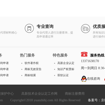
专业查询
优质
有代理材料精心
专业代理人进行注册查询，提
所有知识
达
高申请通过率
进行操作
务
热门服务
特色服务
服务热线
13371638170
专利申请
软件著作权
高新企业认定
周一到周日 8:30-1
专利申请
商标无效宣告
知识产权贯标
专利申请
商标续展
双软认证
在线咨询
记保护中心
高新技术企业认定工作网
商标注册费用
yright©2018 yuanzhibj.com All Rights Reserved
备案号：京IC