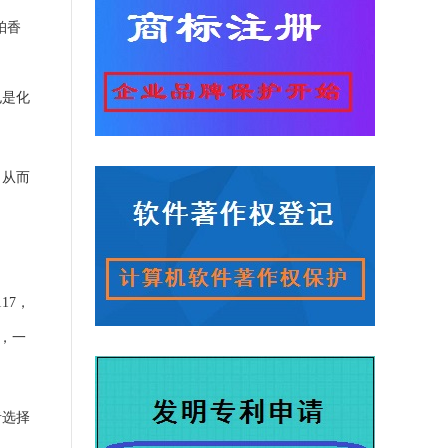
珀香
也是化
，从而
117，
的，一
者选择