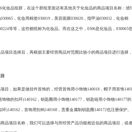
6
化妆品
组群，在这个群组里面还有其他关于化妆品的商品项目名称：琥
品030065，化妆用棉签030019，美容面膜030020，指甲油030032，化妆棉
贴片030224等等，这些都统称为化妆品。而在这之中，0306是化妆品，030065
项目选择后，再根据主要经营商品对范围比较小的商品项目进行选择
项目
项目，如果是做挂件首饰的，经营首饰用小饰物140018，
帽子
用首饰140
饰物的扣环)140162，钥匙圈用小饰物140177，钥匙链用小饰物140177
40162，首饰用扣钩140168，贵重金属制钥匙圈140172也注册保护。
品项目名称，我们可以选择与所经营产品功能相近似的商品项目，或