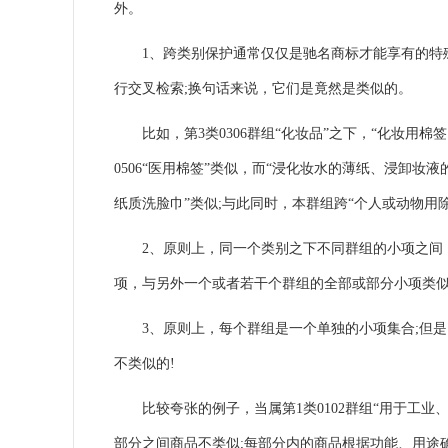
外。
1、跨类别保护通常仅仅是驰名商标才能享有的特殊
行交叉检索;换句话来说，它们是竟然是类似的。
比如，第3类0306群组“化妆品”之下，“化妆用棉签、
0506“医用棉签”类似，而“浸化妆水的薄纸、浸卸妆液
纸质洗脸巾”类似;与此同时，本群组跨“个人或动物用除臭剂
2、原则上，同一个类别之下不同群组的小项之间，
项，与另外一个或者若干个群组的全部或部分小项类
3、原则上，每个群组是一个单独的小项集合;但是
不类似的!
比较夸张的例子，当属第1类0102群组“用于工业
部分之间商品不类似;每部分内的商品根据功能、用途