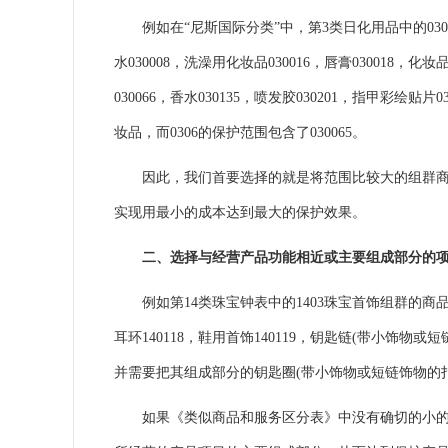
例如在“尼斯国际分类”中，第3类日化用品中的030
水030008，洗澡用化妆品030016，唇膏030018，化妆
030066，香水030135，喷发胶030201，指甲彩绘
妆品，而0306的保护范围包含了030065。
因此，我们首要选择的就是将范围比较大的组群商品
实现用最小的成本达到最大的保护效果。
二、选择与经营产品功能相近或主要组成部分的
例如第14类珠宝钟表中的1403珠宝首饰组群的商品
耳环140118，
鞋
用首饰140119，钥匙链(带小饰物或短链
并需要把其组成部分的钥匙圈(带小饰物或短链饰物的扣环)1
如果《类似商品和服务区分表》中没有确切的小的商