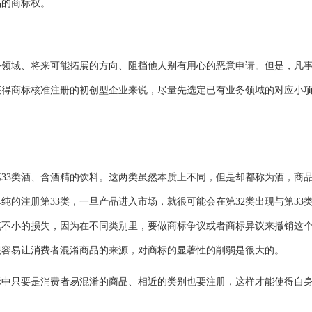
品的商标权。
域、将来可能拓展的方向、阻挡他人别有用心的恶意申请。但是，凡
获得商标核准注册的初创型企业来说，尽量先选定已有业务领域的对应小
33类酒、含酒精的饮料。这两类虽然本质上不同，但是却都称为酒，商
的注册第33类，一旦产品进入市场，就很可能会在第32类出现与第33
笔不小的损失，因为在不同类别里，要做商标争议或者
商标异议
来撤销这
很容易让消费者混淆商品的来源，对商标的显著性的削弱是很大的。
只要是消费者易混淆的商品、相近的类别也要注册，这样才能使得自