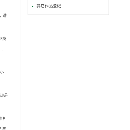
其它作品登记
，进
5类
巾、
小
却是
群各
要与