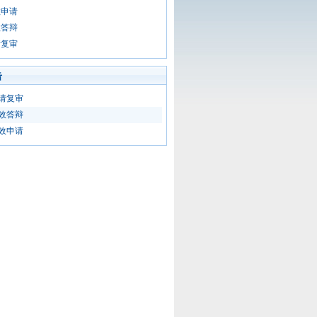
效申请
效答辩
请复审
击
请复审
效答辩
效申请