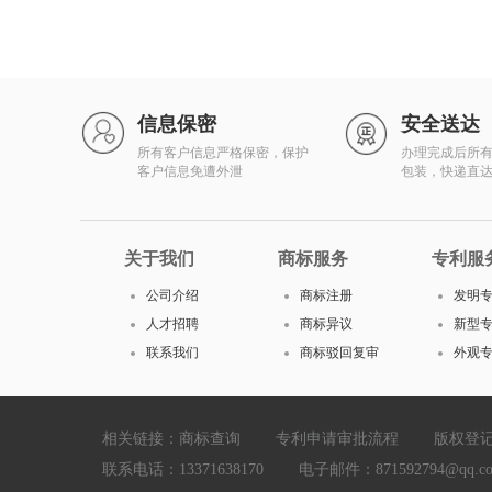
信息保密
安全送达
所有客户信息严格保密，保护
办理完成后所
客户信息免遭外泄
包装，快递直
关于我们
商标服务
专利服
公司介绍
商标注册
发明
人才招聘
商标异议
新型
联系我们
商标驳回复审
外观
相关链接：
商标查询
专利申请审批流程
版权登
联系电话：13371638170 电子邮件：871592794@qq.com Cop