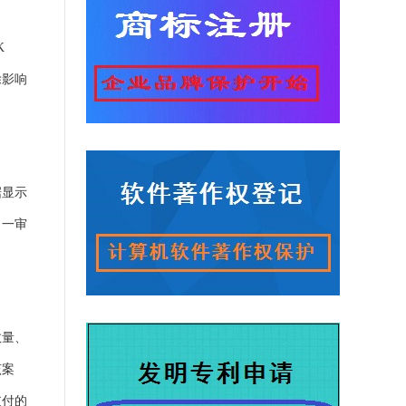
K
除影响
据显示
出一审
数量、
该案
支付的