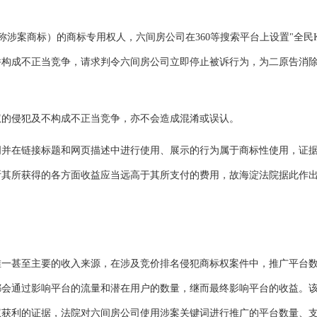
涉案商标）的商标专用权人，六间房公司在360等搜索平台上设置"全民
权并构成不正当竞争，请求判令六间房公司立即停止被诉行为，为二原告消
的侵犯及不构成不正当竞争，亦不会造成混淆或误认。
在链接标题和网页描述中进行使用、展示的行为属于商标性使用，证
断其所获得的各方面收益应当远高于其所支付的费用，故海淀法院据此作
甚至主要的收入来源，在涉及竞价排名侵犯商标权案件中，推广平台
都会通过影响平台的流量和潜在用户的数量，继而最终影响平台的收益。
权获利的证据，法院对六间房公司使用涉案关键词进行推广的平台数量、