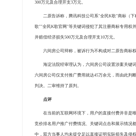
300万元及合理开支3万元。
二原告诉称，腾讯科技公司系"全民K歌"商标（下称
歌""全民K歌官网"等关键词侵犯了其注册商标专用
并赔偿经济损失500万元及合理开支10万元。
六间房公司辩称，被诉行为不构成对二原告商标权
海淀法院经审理认为，六间房公司设置涉案关键词并
六间房公司仅支付推广费用就达45万余元，而由此判
判决。二审维持了原判。
点评
在当前的互联网环境下，用户的直接付费并非是唯一
竞价排名用户推广付费情况、关键词点击和展示情况
中，双方当事人均未提交足以直接证明实际损失及侵