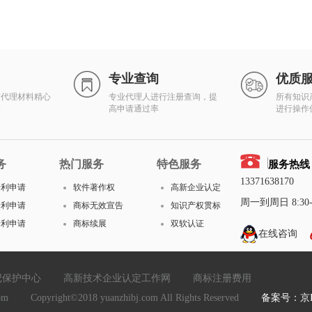
专业查询
优质
有代理材料精心
专业代理人进行注册查询，提
所有知识
达
高申请通过率
进行操作
务
热门服务
特色服务
服务热线
13371638170
专利申请
软件著作权
高新企业认定
周一到周日 8:30-1
专利申请
商标无效宣告
知识产权贯标
专利申请
商标续展
双软认证
在线咨询
记保护中心
高新技术企业认定工作网
商标注册费用
yright©2018 yuanzhibj.com All Rights Reserved
备案号：京IC